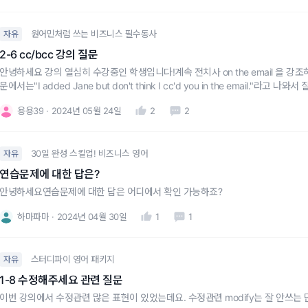
원어민처럼 쓰는 비즈니스 필수동사
자유
2-6 cc/bcc 강의 질문
안녕하세요 강의 열심히 수강중인 학생입니다!계속 전치사 on the email 을 강조하
문에서는"I added Jane but don't think I cc'd you in the email."라고
in the email thread / loo
용용39
2024년 05월 24일
2
2
30일 완성 스킬업! 비즈니스 영어
자유
연습문제에 대한 답은?
안녕하세요연습문제에 대한 답은 어디에서 확인 가능하죠?
하마파마
2024년 04월 30일
1
1
스터디파이 영어 패키지
자유
1-8 수정해주세요 관련 질문
이번 강의에서 수정관련 많은 표현이 있었는데요. 수정관련 modify는 잘 안쓰