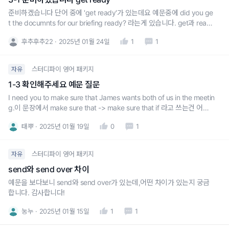
준비하겠습니다 단어 중에 'get ready'가 있는데요 예문중에 did you ge
t the documnts for our briefing ready? 라는게 있습니다. get과 ready
가 왜 떨어져 있을까요.. 어떤때 떨어뜨려야 할지 어렵습니다
후추후추22
2025년 01월 24일
1
1
스터디파이 영어 패키지
자유
1-3 확인해주세요 예문 질문
I need you to make sure that James wants both of us in the meetin
g.이 문장에서 make sure that -> make sure that if 라고 쓰는건 어색
한가요?if를 쓰는것과 안쓰는 것에 뉘앙스 차이가 어떻게 있는지 궁금합니
태뿌
2025년 01월 19일
0
1
다!
스터디파이 영어 패키지
자유
send와 send over 차이
예문을 보다보니 send와 send over가 있는데,어떤 차이가 있는지 궁금
합니다. 감사합니다!
눙누
2025년 01월 15일
1
1