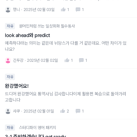
e calendar and contact you." 라고 나와있는데요여기서 쓰인 have 대
쟁니
2025년 02월 03일
1
1
신 make 나 let을 써도 어감상 의미도 동일할까요?? (make 는 좀 강압적
인 느낌일까욥...?
원어민처럼 쓰는 일상회화 필수동사
자유
look ahead와 predict
예측하다라는 의미는 같은데 뉘앙스가 다를 거 같은데요. 어떤 차이가 있
나요?
긴두강
2025년 02월 02일
1
1
자유
완강했어요!
드디어 완강했어요 통역사님 감사합니다이제 활용편 복습으로 돌아가려
고합니다
사쿠
2025년 02월 01일
2
1
스터디파이 영어 패키지
자유
3-1 준비하겠습니다 get ready