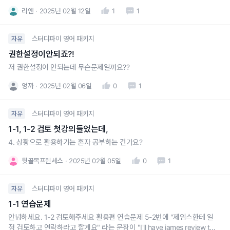
서 일하셨을 때 지적받은 일화가 생각났어요. Review는 상사가 부하직원
리앤
2025년 02월 12일
1
1
에게 보통 쓰는말이므로 사용 자제해달라는 이야기였죠! 그런데 을위치인
Jane이 클라리언트사 Dave에게, 공손한 뉘앙스긴 하지만 we
스터디파이 영어 패키지
자유
권한설정이안되죠?!
저 권한설정이 안되는데 무슨문제일까요??
엉까
2025년 02월 06일
0
1
스터디파이 영어 패키지
자유
1-1, 1-2 검토 첫강의들었는데,
4. 상황으로 활용하기는 혼자 공부하는 건가요?
뒷골목프린세스
2025년 02월 05일
0
1
스터디파이 영어 패키지
자유
1-1 연습문제
안녕하세요. 1-2 검토해주세요 활용편 연습문제 5-2번에 "제임스한테 일
정 검토하고 연락하라고 할게요" 라는 문장이 "I'll have james review th