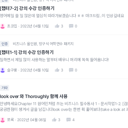
[챕터7-2] 강의 수강 인증하기
영어메일 쓸 일 많은데 열심히 따라가보겠습니다 ㅎㅎ 마크드림..이 인상깊네요
초코칩
2022년 04월 13일
3
0
비즈니스 올인원, 방구석 어학연수 패키지
인증
[챕터1-1] 강의 수강 인증하기
일하면서 제일 많이 사용하는 말부터 배우니 머리에 쏙쏙 들어옵니다!
슬구룽
2022년 04월 10일
3
0
기타
look over 와 Thoroughly 함께 사용
안녕하세요Chapter 11 원어민처럼 쓰는 비즈니스 필수동사 1 - 문서작업1-2.
궁금한점이 생겨서 글을 남깁니다 look over는 한번 휙 훑어보다(take a look 
알려주신것 같은데thoroughly 는 철저히라는 뜻이여서 같이 사용하기에는 좀
쪼록
2022년 04월 06일
3
4