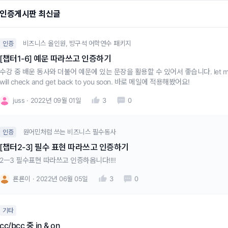
인증게시판 최신글
비즈니스 올인원, 방구석 어학연수 패키지
인증
[챕터1-6] 예문 따라쓰고 인증하기
수강 중 배운 동사와 더불어 예문에 있는 문장을 활용할 수 있어서 좋습니다. let me follow
will check and get back to you soon. 바로 메일에 적용해봤어요!
juss
2022년 09월 01일
3
0
원어민처럼 쓰는 비즈니스 필수동사
인증
[챕터2-3] 필수 표현 따라쓰고 인증하기
2ㅡ3 필수표현 따라쓰고 인증하옵니다!!!!
룐룐이
2022년 06월 05일
3
0
기타
cc/bcc 중 in & on