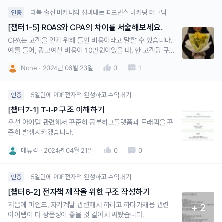
페북 출신 마케터의 성과내는 퍼포먼스 마케팅 테크닉
인증
[챕터1-5] ROAS와 CPA의 차이를 서술해보세요.
CPA는 고객을 얻기 위해 들인 비용이라고 말할 수 있습니다.
예를 들어, 광고예산 비용이 10만원이었을 때, 한 고객당 구매
까지 이어지는 금액이 2만원이었다면CPA는 2만원이 됩니다.
None
2024년 06월 23일
0
1
ROAS 같은 경우, CPA + 광고 예산비용의 상관관계? 라고 보
면 될 거 같습니다.ROAS는 예시를 들자면,10만원의 광고를
태웠을 때, 20만원의 수익을 올렸다면 ROA
5일만에 PDF전자책 완성하고 수익내기
인증
[챕터7-1] T-I-P 구조 이해하기
우선 아이템 관련해서 꾸준히 공부하고플랫폼과 트래픽을 꾸
준히 발생시키겠습니다.
매튜킴
2024년 04월 21일
0
0
5일만에 PDF전자책 완성하고 수익내기
인증
[챕터6-2] 전자책 제작을 위한 구조 작성하기
처음에 마인드, 자기계발 관련해서 하려고 하다가채용 관련
+ 2
아이템이 더 상품성이 좋을 것 같아서 써봤습니다.