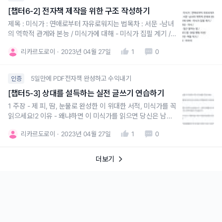
[챕터6-2] 전자책 제작을 위한 구조 작성하기
제목 : 미식가 : 연애로부터 자유로워지는 법목차 : 서문 -남녀
의 역학적 관계와 본능 / 미식가에 대해 - 미식가 집필 계기 /
이너게임 - 의식 / 접근 - 접근 잘하는 법 /행동 로드맵 -30일
리카르도로이
2023년 04월 27일
1
0
행동 미션/참조문헌 -책들 적기 /맺음말 - 마무리
5일만에 PDF전자책 완성하고 수익내기
인증
[챕터5-3] 상대를 설득하는 실전 글쓰기 연습하기
1 주장 - 제 피, 땀, 눈물로 완성한 이 위대한 서적, 미식가를 꼭
읽으세요!2 이유 - 왜냐하면 이 미식가를 읽으면 당신은 남자
로서 연애로부터 자유로워질 뿐 만 아니라 세상의 비밀도 알
리카르도로이
2023년 04월 27일
1
0
수 있어요!3 사례 - 저는 4년 동안 딱 1명의 여자만 만났었습
니다. 그런데 연애를 연구하고나서부터 4개월 동안10명의 여
자를 만났습니다. 미스코리아 출신도
더보기