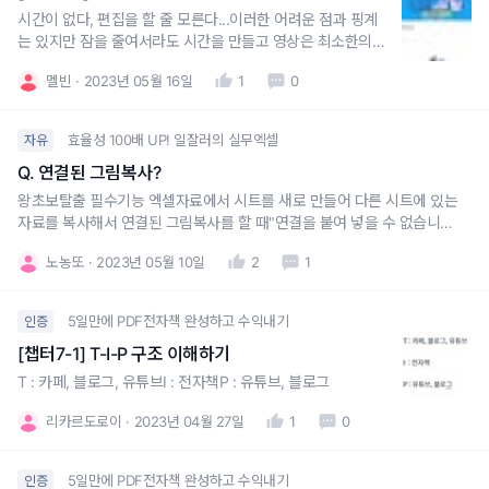
시간이 없다, 편집을 할 줄 모른다...이러한 어려운 점과 핑계
는 있지만 잠을 줄여서라도 시간을 만들고 영상은 최소한의
편집으로 진행하면 시작을 할 수 있을 것이라 생각합니다.모
멜빈
2023년 05월 16일
1
0
두들 화이팅입니다!
효율성 100배 UP! 일잘러의 실무엑셀
자유
Q. 연결된 그림복사?
왕초보탈출 필수기능 엑셀자료에서 시트를 새로 만들어 다른 시트에 있는
자료를 복사해서 연결된 그림복사를 할 때"연결을 붙여 넣을 수 없습니
다."라고 나오면서 안되는데 이건 왜 그런걸까요?
노농또
2023년 05월 10일
2
1
5일만에 PDF전자책 완성하고 수익내기
인증
[챕터7-1] T-I-P 구조 이해하기
T : 카페, 블로그, 유튜브I : 전자책P : 유튜브, 블로그
리카르도로이
2023년 04월 27일
1
0
5일만에 PDF전자책 완성하고 수익내기
인증