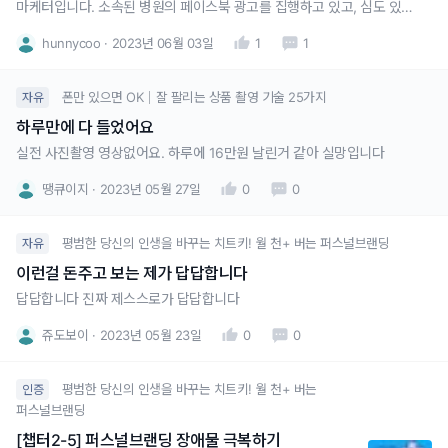
마케터입니다. 소속된 병원의 페이스북 광고를 집행하고 있고, 심도 있는
광고 운영을 위해서 대표님 강의를 듣고 있습니다. 페이스북에 다양한 동
hunnycoo
2023년 06월 03일
1
1
영상 광고 소재를 등록하고, 각 광고마다 UTM태그를 달아서 홈페이지로
유입시키고 있습니다. 픽셀과 GA4로 광고 성과를 분석하고 있고, 홈페이
폰만 있으면 OK｜잘 팔리는 상품 촬영 기술 25가지
자유
하루만에 다 들었어요
실전 사진촬영 영상없어요. 하루에 16만원 날린거 같아 실망입니다
땡큐이지
2023년 05월 27일
0
0
평범한 당신의 인생을 바꾸는 치트키! 월 천+ 버는 퍼스널브랜딩
자유
이런걸 돈주고 보는 제가 답답합니다
답답합니다 진짜 제스스로가 답답합니다
쥬도보이
2023년 05월 23일
0
0
평범한 당신의 인생을 바꾸는 치트키! 월 천+ 버는
인증
퍼스널브랜딩
[챕터2-5] 퍼스널브랜딩 장애물 극복하기