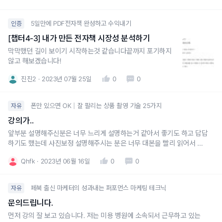
5일만에 PDF전자책 완성하고 수익내기
인증
[챕터4-3] 내가 만든 전자책 시장성 분석하기
막막했던 길이 보이기 시작하는것 같습니다끝까지 포기하지
않고 해보겠습니다!
진진2
2023년 07월 25일
0
0
폰만 있으면 OK｜잘 팔리는 상품 촬영 기술 25가지
자유
강의가..
앞부분 설명해주신분은 너무 느리게 설명하는거 같아서 좋기도 하고 답답
하기도 했는데 사진보정 설명해주시는 분은 너무 대본을 빨리 읽어서 먼
말인지 하나도 모르겠어요. 사진 보정 내용을 천천히 설명해야 하는건 아
Qhfk
2023년 06월 16일
0
0
닌지 싶네요..ㅡㅡ;
페북 출신 마케터의 성과내는 퍼포먼스 마케팅 테크닉
자유
문의드립니다.
먼저 강의 잘 보고 있습니다. 저는 미용 병원에 소속되서 근무하고 있는