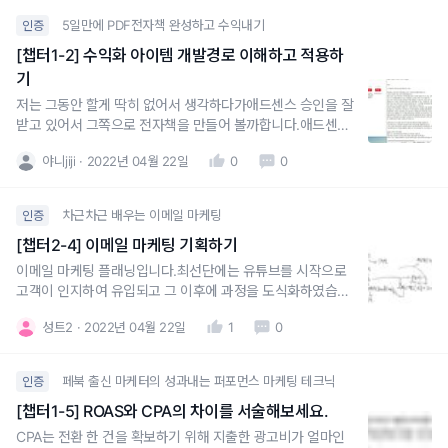
5일만에 PDF전자책 완성하고 수익내기
인증
[챕터1-2] 수익화 아이템 개발경로 이해하고 적용하
기
저는 그동안 할게 딱히 없어서 생각하다가애드센스 승인을 잘
받고 있어서 그쪽으로 전자책을 만들어 볼까합니다.애드센스
승인은 기존에 너무 많아서 포화상태라 생각해서 엄두를 못냈
야니jiji
2022년 04월 22일
0
0
는데요여전히 승인문제로 고민하는 분들이 많다는걸 보아서
저처럼 초보가 쉽게 승인받는 걸 알려드리려 합니다.너무 흔
한 주제라서 팔릴지 모르겠지만요. 블로그로도 알리면서 많이
차근차근 배우는 이메일 마케팅
인증
나눔해보려고
[챕터2-4] 이메일 마케팅 기획하기
이메일 마케팅 플래닝입니다.최선단에는 유튜브를 시작으로
고객이 인지하여 유입되고 그 이후에 과정을 도식화하였습니
다.
성트2
2022년 04월 22일
1
0
페북 출신 마케터의 성과내는 퍼포먼스 마케팅 테크닉
인증
[챕터1-5] ROAS와 CPA의 차이를 서술해보세요.
CPA는 전환 한 건을 확보하기 위해 지출한 광고비가 얼마인