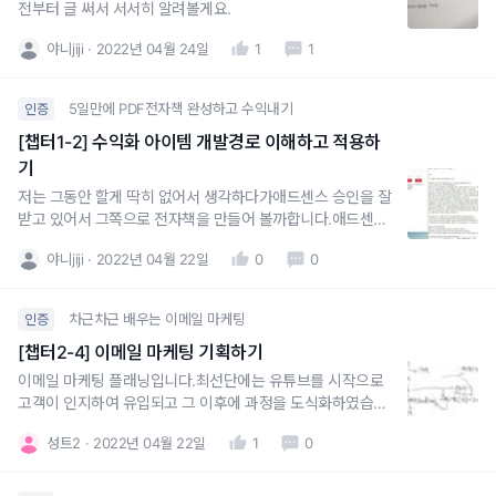
전부터 글 써서 서서히 알려볼게요.
야니jiji
2022년 04월 24일
1
1
5일만에 PDF전자책 완성하고 수익내기
인증
[챕터1-2] 수익화 아이템 개발경로 이해하고 적용하
기
저는 그동안 할게 딱히 없어서 생각하다가애드센스 승인을 잘
받고 있어서 그쪽으로 전자책을 만들어 볼까합니다.애드센스
승인은 기존에 너무 많아서 포화상태라 생각해서 엄두를 못냈
야니jiji
2022년 04월 22일
0
0
는데요여전히 승인문제로 고민하는 분들이 많다는걸 보아서
저처럼 초보가 쉽게 승인받는 걸 알려드리려 합니다.너무 흔
한 주제라서 팔릴지 모르겠지만요. 블로그로도 알리면서 많이
차근차근 배우는 이메일 마케팅
인증
나눔해보려고
[챕터2-4] 이메일 마케팅 기획하기
이메일 마케팅 플래닝입니다.최선단에는 유튜브를 시작으로
고객이 인지하여 유입되고 그 이후에 과정을 도식화하였습니
다.
성트2
2022년 04월 22일
1
0