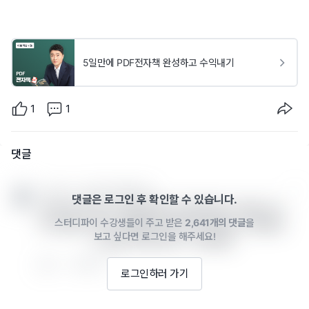
5일만에 PDF전자책 완성하고 수익내기
1
1
댓글
cheshire · 2022년 04월 25일
댓글은 로그인 후 확인할 수 있습니다.
잘 되고 계시는지 진행 상황이 궁금하네요 비슷한 시기
스터디파이 수강생들이 주고 받은
2,641개의 댓글
을
에 진행하신 분이 성과를 내시면 저도 힘내서 더 몰입할 
보고 싶다면 로그인을 해주세요!
수 있을 것 같아서요^^ 힘내세요
0
답글 쓰기
로그인하러 가기