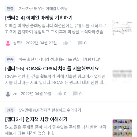
한 주제라서 팔릴지 모르겠지만요. 블로그로도 알리면서 많이
차근차근 배우는 이메일 마케팅
인증
나눔해보려고
[챕터2-4] 이메일 마케팅 기획하기
이메일 마케팅 플래닝입니다.최선단에는 유튜브를 시작으로
고객이 인지하여 유입되고 그 이후에 과정을 도식화하였습니
다.
성트2
2022년 04월 22일
1
0
페북 출신 마케터의 성과내는 퍼포먼스 마케팅 테크닉
인증
[챕터1-5] ROAS와 CPA의 차이를 서술해보세요.
CPA는 전환 한 건을 확보하기 위해 지출한 광고비가 얼마인
지를 나타내는 지표 입니다. ROAS 는 광고비 대비 전환 매출
액을 얼마나 확보했는지를 나타내는 지표로 해당 지표에는 구
ze
2022년 04월 19일
0
0
매 CPA 정보와 평균 구매 비용 정보 또한 내포되어 있습니다.
5일만에 PDF전자책 완성하고 수익내기
인증
[챕터3-1] 전자책 시장 이해하기
많고 많은 주제들 중에 내가 할수있는 주제를 다시 한번 생각
+ 2
해보게 되는 시간이었습니다.