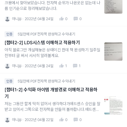
크몽에서 찾아보았습니다. 전자책 순위가 나온곳은 없는데 나
름 인기순으로 정리해보았습니다.
야니jiji
2022년 04월 24일
0
0
5일만에 PDF전자책 완성하고 수익내기
인증
[챕터2-2] LDS시스템 이해하고 적용하기
아직 블로그만 개설해놓은 상태이긴 한데 책 완성하기 일주일
전부터 글 써서 서서히 알려볼게요.
야니jiji
2022년 04월 24일
1
1
5일만에 PDF전자책 완성하고 수익내기
인증
[챕터1-2] 수익화 아이템 개발경로 이해하고 적용하
기
저는 그동안 할게 딱히 없어서 생각하다가애드센스 승인을 잘
받고 있어서 그쪽으로 전자책을 만들어 볼까합니다.애드센스
승인은 기존에 너무 많아서 포화상태라 생각해서 엄두를 못냈
야니jiji
2022년 04월 22일
0
0
는데요여전히 승인문제로 고민하는 분들이 많다는걸 보아서
저처럼 초보가 쉽게 승인받는 걸 알려드리려 합니다.너무 흔