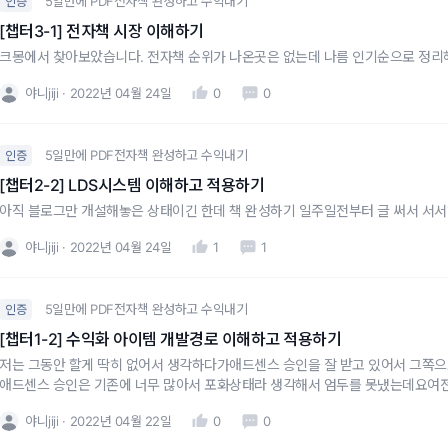
5일만에 PDF전자책 완성하고 수익내기
인증
[챕터3-1] 전자책 시장 이해하기
크몽에서 찾아보았습니다. 전자책 순위가 나온곳은 없는데 나름 인기순으로 정리
야니jiji
2022년 04월 24일
0
0
5일만에 PDF전자책 완성하고 수익내기
인증
[챕터2-2] LDS시스템 이해하고 적용하기
아직 블로그만 개설해놓은 상태이긴 한데 책 완성하기 일주일전부터 글 써서 서서
야니jiji
2022년 04월 24일
1
1
5일만에 PDF전자책 완성하고 수익내기
인증
[챕터1-2] 수익화 아이템 개발경로 이해하고 적용하기
저는 그동안 할게 딱히 없어서 생각하다가애드센스 승인을 잘 받고 있어서 그쪽으
애드센스 승인은 기존에 너무 많아서 포화상태라 생각해서 엄두를 못냈는데요여
많다는걸 보아서 저처럼 초보가 쉽게 승인받는 걸 알려드리려 합니다.너무 흔한 
야니jiji
2022년 04월 22일
0
0
로그로도 알리면서 많이 나눔해보려고