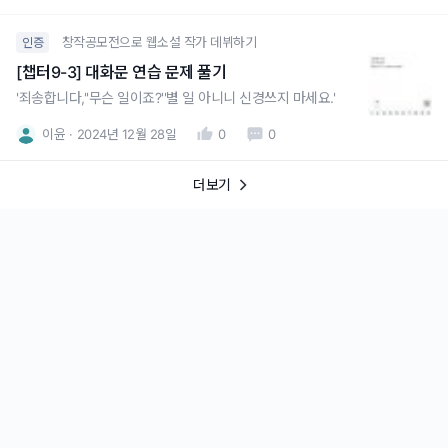
창작공모전으로 웹소설 작가 데뷔하기
인증
[챕터9-3] 대화문 연습 문제 풀기
'죄송합니다,''무슨 일이죠?''별 일 아니니 신경쓰지 마세요.'
이윤
2024년 12월 28일
0
0
더보기