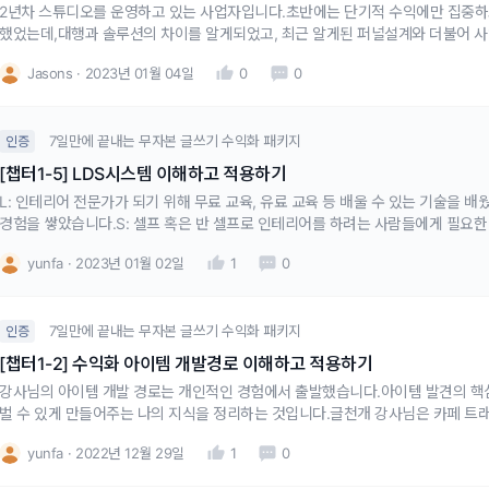
2년차 스튜디오를 운영하고 있는 사업자입니다.초반에는 단기적 수익에만 집중하
했었는데,대행과 솔루션의 차이를 알게되었고, 최근 알게된 퍼널설계와 더불어
는 것을 알게되었습니다.
Jasons
2023년 01월 04일
0
0
7일만에 끝내는 무자본 글쓰기 수익화 패키지
인증
[챕터1-5] LDS시스템 이해하고 적용하기
L: 인테리어 전문가가 되기 위해 무료 교육, 유료 교육 등 배울 수 있는 기술을 배
경험을 쌓았습니다.S: 셀프 혹은 반 셀프로 인테리어를 하려는 사람들에게 필요한
yunfa
2023년 01월 02일
1
0
7일만에 끝내는 무자본 글쓰기 수익화 패키지
인증
[챕터1-2] 수익화 아이템 개발경로 이해하고 적용하기
강사님의 아이템 개발 경로는 개인적인 경험에서 출발했습니다.아이템 발견의 핵심
벌 수 있게 만들어주는 나의 지식을 정리하는 것입니다.글천개 강사님은 카페 트
이템을 개발하셨습니다.저는 7년차 인테리어 디자이너로 대학원에 재학 중이며 
yunfa
2022년 12월 29일
1
0
가지 분류의 독자를 대상으로 쓸