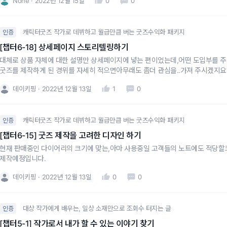
None
2022년 12월 15일
0
0
캐릭터굿즈 작가로 데뷔하고 월급만큼 버는 굿즈수익화 패키지
인증
[챕터6-18] 상세페이지 스토리텔링하기
대체로 상품 자체에 대한 설명만 상세페이지에 넣는 편이었는데,어떤 도입부를 주면
굿즈를 제작하게 된 경위를 자세히 적으면아무래도 좀더 관심을..가져 주시겠지요?
데이키핑
2022년 12월 13일
1
0
캐릭터굿즈 작가로 데뷔하고 월급만큼 버는 굿즈수익화 패키지
인증
[챕터6-15] 굿즈 제작을 고려한 디자인 하기
현재 판매중인 다이어리의 크기에 맞는,아마 사용중일 고객들의 노트에도 적당할
제작예정입니다.
데이키핑
2022년 12월 13일
0
0
대상 작가에게 배우는, 일상 소재만으로 조회수 터지는 글
인증
[챕터5-1] 작가로서 내가 할 수 있는 이야기 찾기