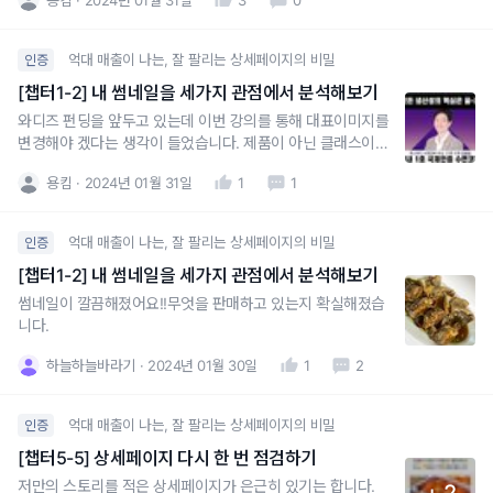
착안하여 수면 코칭은 보다 근본적인 수면 문제를 진단하고
효과적으로 해결하는 솔루션임을 강조하였습니다
억대 매출이 나는, 잘 팔리는 상세페이지의 비밀
인증
[챕터1-2] 내 썸네일을 세가지 관점에서 분석해보기
와디즈 펀딩을 앞두고 있는데 이번 강의를 통해 대표이미지를
변경해야 겠다는 생각이 들었습니다. 제품이 아닌 클래스이고
70만 수면 유튜버의 펀딩인만큼 해당 내용을 썸네일에 기재
용킴
2024년 01월 31일
1
1
하여 클릭을 유도하면 어떨까 하는데요, 썸네일의 경우 펀딩
전 메타 광고를 통해 테스트 진행해보려고 합니다.
억대 매출이 나는, 잘 팔리는 상세페이지의 비밀
인증
[챕터1-2] 내 썸네일을 세가지 관점에서 분석해보기
썸네일이 깔끔해졌어요!!무엇을 판매하고 있는지 확실해졌습
니다.
하늘하늘바라기
2024년 01월 30일
1
2
억대 매출이 나는, 잘 팔리는 상세페이지의 비밀
인증
[챕터5-5] 상세페이지 다시 한 번 점검하기
저만의 스토리를 적은 상세페이지가 은근히 있기는 합니다.
+ 2