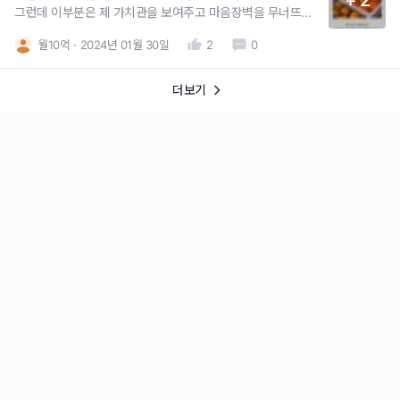
그런데 이부분은 제 가치관을 보여주고 마음장벽을 무너뜨려
팬을 만드는 역할이라고 하셔서 어떻게 더 매력적으로 바꿀지
월10억
2024년 01월 30일
2
0
고민중에 있습니다.다행이 쓰면 안되는 3가지 표현은 거의 안
쓰고 있었던 것 같습니다.대신 님들 피곤하고 힘들텐데 다 우
리한테 맡겨라 돈값 제대로 해주겠다 / 2배 환불은 진상이 있
더보기
어서