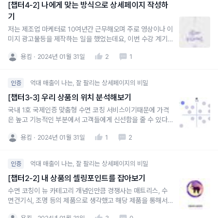
[챕터4-2] 나에게 맞는 방식으로 상세페이지 작성하
기
저는 제조업 마케터로 10여년간 근무해오며 주로 영상이나 이
미지 광고물등을 제작하는 일을 했었는데요, 이번 수강 계기
로 상세페이지를 작성해보니 재밌었습니다. 한번에 스토리를
용킴
2024년 01월 31일
2
1
기획하는 편이 저에게 더 잘맞는 것 같아요
억대 매출이 나는, 잘 팔리는 상세페이지의 비밀
인증
[챕터3-3] 우리 상품의 위치 분석해보기
국내 1호 국제인증 맞춤형 수면 코칭 서비스이기때문에 가격
은 높고 기능적인 부분에서 고객들에게 신선함을 줄 수 있다
고 생각하는데요, 고객들이 평소에 불면증을 겪으며 느꼈던
용킴
2024년 01월 31일
1
2
부분에 대한 페인포인트를 발굴하여 공감 을 줄 수 있는 스토
리텔링을 정교화해야겠습니다
억대 매출이 나는, 잘 팔리는 상세페이지의 비밀
인증
[챕터2-2] 내 상품의 셀링포인트를 잡아보기
수면 코칭이 뉴 카테고리 개념인만큼 경쟁사는 매트리스, 수
면건기식, 조명 등의 제품으로 생각했고 해당 제품을 통해서
는 수면 문제를 단편적으로만 해결할 수 있다는 고객 리뷰에
용킴
2024년 01월 31일
3
0